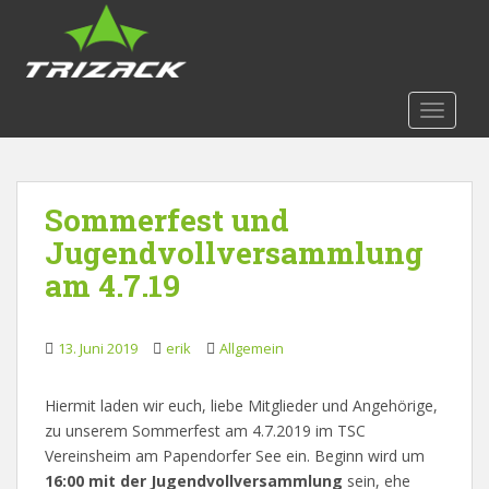
S
k
i
p
t
TOGGLE
o
m
a
Sommerfest und
i
n
Jugendvollversammlung
c
am 4.7.19
o
n
t
13. Juni 2019
erik
Allgemein
e
n
Hiermit laden wir euch, liebe Mitglieder und Angehörige,
t
zu unserem Sommerfest am 4.7.2019 im TSC
Vereinsheim am Papendorfer See ein. Beginn wird um
16:00 mit der Jugendvollversammlung
sein, ehe