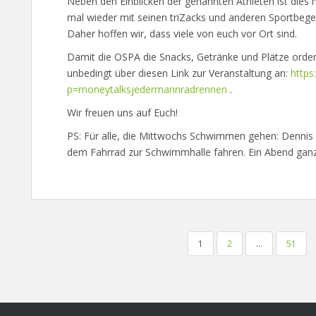
Neben den Einblicken der genannten Athleten ist dies 
mal wieder mit seinen triZacks und anderen Sportbe
Daher hoffen wir, dass viele von euch vor Ort sind.
Damit die OSPA die Snacks, Getränke und Plätze orden
unbedingt über diesen Link zur Veranstaltung an:
https
p=moneytalksjedermannradrennen
.
Wir freuen uns auf Euch!
PS: Für alle, die Mittwochs Schwimmen gehen: Dennis
dem Fahrrad zur Schwimmhalle fahren. Ein Abend gan
BEITRAGSNAVIGATION
1
2
…
51