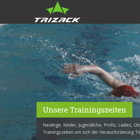
S
k
i
p
t
o
m
a
i
n
c
o
n
t
e
Unsere Trainingszeiten
n
t
Neulinge, Kinder, Jugendliche, Profis, Ladies, Old
Trainingszeiten um sich der Herausforderung Tria