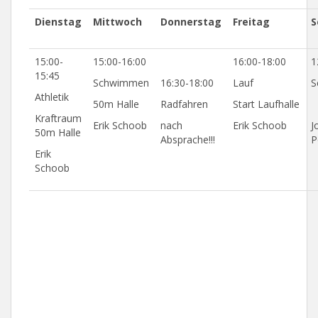
Dienstag
Mittwoch
Donnerstag
Freitag
S
15:00-
15:00-16:00
16:00-18:00
1
15:45
Schwimmen
16:30-18:00
Lauf
S
Athletik
50m Halle
Radfahren
Start Laufhalle
Kraftraum
Erik Schoob
nach
Erik Schoob
J
50m Halle
Absprache!!!
P
Erik
Schoob