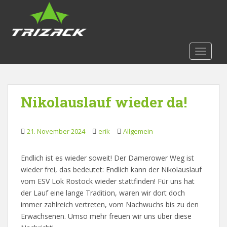
S
k
i
p
t
TOGGLE
o
m
a
Nikolauslauf wieder da!
i
n
c
21. November 2024
erik
Allgemein
o
n
t
Endlich ist es wieder soweit! Der Damerower Weg ist
e
wieder frei, das bedeutet: Endlich kann der Nikolauslauf
n
vom ESV Lok Rostock wieder stattfinden! Für uns hat
t
der Lauf eine lange Tradition, waren wir dort doch
immer zahlreich vertreten, vom Nachwuchs bis zu den
Erwachsenen. Umso mehr freuen wir uns über diese