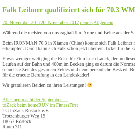
Falk Leibner qualifiziert sich für 70.3 W
20. November 2017
20. November 2017
dennis
Allgemein
Während die meisten von uns zaghaft ihre Arme und Beine aus der Sa
Beim IRONMAN 70.3 in Xiamen (China) konnte sich Falk Leibner mit
erkämpfen. Damit kann sich Falk schon jetzt über ein Ticket für di
Etwas weniger weit ging die Reise für Finn Luca Lauck, der an di
Laufen auf der Bahn und 400m im Becken ging es darum die Normzeite
schnellste Zeit des gesamten Feldes und neue persönliche Bestzeit. 
für die erneute Berufung in den Landeskader!
Wir gratulieren Beiden zu ihren Leistungen!
Beitragsnavigation
Alles neu macht der September …
triZack beim homeRUN im FitnessFirst
TG triZack Rostock e.V.
Trotzenburger Weg 15
18057 Rostock
Raum 311