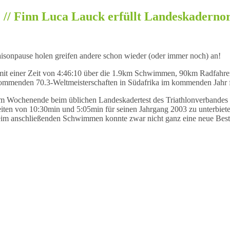
M // Finn Luca Lauck erfüllt Landeskadern
isonpause holen greifen andere schon wieder (oder immer noch) an!
 einer Zeit von 4:46:10 über die 1.9km Schwimmen, 90km Radfahren u
e kommenden 70.3-Weltmeisterschaften in Südafrika im kommenden Jahr
esem Wochenende beim üblichen Landeskadertest des Triathlonverban
n von 10:30min und 5:05min für seinen Jahrgang 2003 zu unterbieten.
Beim anschließenden Schwimmen konnte zwar nicht ganz eine neue Bestze