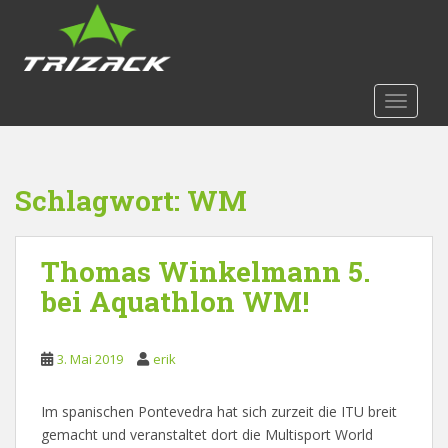
S
k
i
p
t
TOGGLE
o
m
a
Schlagwort:
WM
i
n
c
Thomas Winkelmann 5.
o
n
bei Aquathlon WM!
t
e
n
3. Mai 2019
erik
t
Im spanischen Pontevedra hat sich zurzeit die ITU breit
gemacht und veranstaltet dort die Multisport World