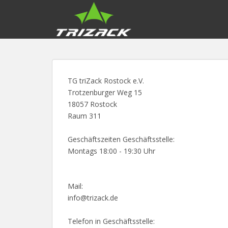
S
k
i
p
t
o
m
TG triZack Rostock e.V.
a
Trotzenburger Weg 15
i
18057 Rostock
n
Raum 311
c
o
Geschäftszeiten Geschäftsstelle:
n
Montags 18:00 - 19:30 Uhr
t
e
n
Mail:
t
info@trizack.de
Telefon in Geschäftsstelle: