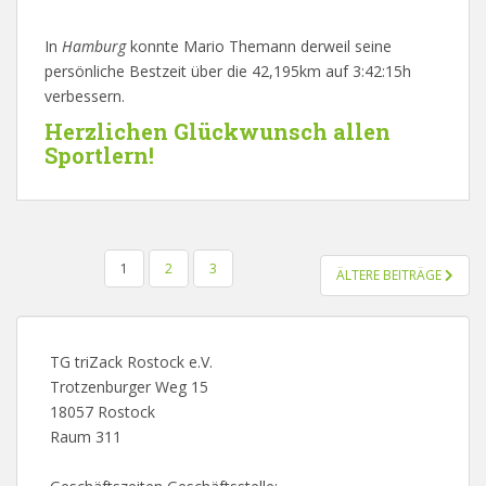
In
Hamburg
konnte Mario Themann derweil seine
persönliche Bestzeit über die 42,195km auf 3:42:15h
verbessern.
Herzlichen Glückwunsch allen
Sportlern!
BEITRAGSNAVIGATION
1
2
3
ÄLTERE BEITRÄGE
TG triZack Rostock e.V.
Trotzenburger Weg 15
18057 Rostock
Raum 311