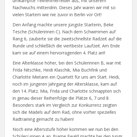
umkämpfte Teilnehmerfelder aus, mit unserem
Nachwuchs mittendrin. Dieses Jahr waren wir mit so
vielen Startern wie nie zuvor in Berlin vor Ort!
Den Anfang machte unsere jüngste Starterin, Beke
Tesche (Schülerinnen C). Nach dem Schwimmen auf
Rang 6, zauberte sie die zweitschnellste Radzeit auf die
Runde und schließlich die viertbeste Laufzeit. Am Ende
kam sie auf einem hervorragenden 4. Platz an!!
Eine Alterklasse höher, bei den Schülerinnen B, war mit
Frida Nitschke, Heidi Klaschik, Mia Buchfink und
Charlotte Mietann ein Quartett für uns am Start. Heidi,
noch im jüngeren Jahrgang der Altersklasse, kam auf
den 14. Platz. Mia, Frida und Charlotte schnappten sich
in genau dieser Reihenfolge die Plätze 6, 7 und 8.
Besonders stark im Vergleich zur Konkurrenz zeigten
sich die Mädels auf dem Rad, ohne vorher spezielles
Radtraining gemacht zu haben!
Noch eine Altersstufe höher kommen wir nun bei den
Schüler/-innen A an. Bjarne Ewald machte bei den Jungs