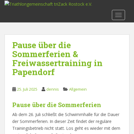
S
k
TOGGLE
i
p
t
o
Pause über die
m
Sommerferien &
a
i
Freiwassertraining in
n
Papendorf
c
o
n
25. Juli 2025
dennis
Allgemein
t
e
Pause über die Sommerferien
n
t
Ab dem 26. Juli schließt die Schwimmhalle für die Dauer
der Sommerferien. In dieser Zeit findet der reguläre
Trainingsbetrieb nicht statt. Los geht es wieder mit dem