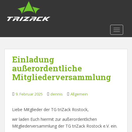
S
k
i
p
t
TOGGLE
o
m
a
Einladung
i
n
außerordentliche
c
Mitgliederversammlung
o
n
t
9. Februar 2025
dennis
Allgemein
e
n
Liebe Mitglieder der TG triZack Rostock,
t
wir laden Euch hiermit zur außerordentlichen
Mitgliederversammlung der TG triZack Rostock e.V. ein.