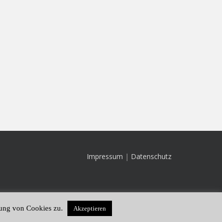
Impressum
|
Datenschutz
dung von Cookies zu.
Akzeptieren
Theme von
Colorlib
Powered by
WordPress