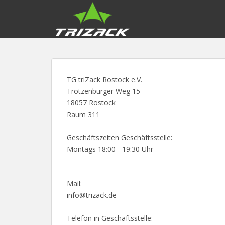
S
k
i
p
t
o
m
TG triZack Rostock e.V.
a
Trotzenburger Weg 15
i
18057 Rostock
n
Raum 311
c
o
Geschäftszeiten Geschäftsstelle:
n
Montags 18:00 - 19:30 Uhr
t
e
n
Mail:
t
info@trizack.de
Telefon in Geschäftsstelle: