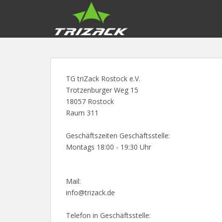
S
k
i
p
t
o
m
TG triZack Rostock e.V.
a
Trotzenburger Weg 15
i
18057 Rostock
n
Raum 311
c
o
Geschäftszeiten Geschäftsstelle:
n
Montags 18:00 - 19:30 Uhr
t
e
n
Mail:
t
info@trizack.de
Telefon in Geschäftsstelle: