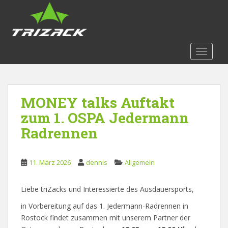
S
k
i
p
t
TOGGLE
o
m
a
MONEY talks Auftakt
i
n
zum 1. OSPA Jedermann
c
Radrennen
o
n
t
11. März 2026
dennis
Allgemein
e
n
Liebe triZacks und Interessierte des Ausdauersports,
t
in Vorbereitung auf das 1. Jedermann-Radrennen in
Rostock findet zusammen mit unserem Partner der