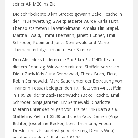
seiner AK M20 ins Ziel.
Die sehr beliebte 3 km Strecke gewann Beke Tesche in
der Frauenwertung, Zweitplatzierte wurde Karla Huth.
Ebenso starteten Ella Winkelmann, Amalia Elin Stapel,
Martha Ewald, Emmi Themann, Janett Hübner, Emil
Schröder, Robin und Jonte Sennewald und Mario
Themann erfolgreich auf dieser Strecke.
Den Abschluss bildeten die 5 x 3 km Staffelläufe an
diesem Sonntag. Wir waren mit drei Staffeln vertreten.
Die triZack-Kids (Juna Sennewald, Thees Buch, Fiete,
Robin Sennewald, Marc Sauer unter der Betreuung von
Trainerin Tessa) belegten den 17. Platz von 44 Staffeln
in 1:09:28, der triZack-Nachwuchs (Beke Tesche, Emil
Schröder, Sinja Jantzen, Liv Sennewald, Charlotte
Mietann unter den Augen von Trainer Erik) kam als 6.
Staffel ins Ziel in 1:03:30 und die triZack-Damen (Anja
Richter, Josephine Becker, Lene Themann, Frieda
Dresler und als kurzfristige Vertretung Dennis Weu)
erliefen sich den 4. Platz in 1:01:20.