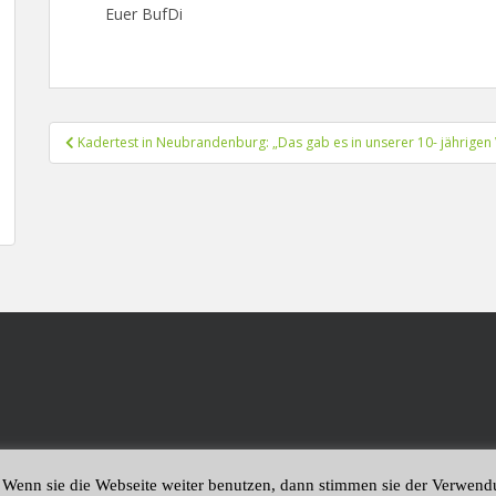
Euer BufDi
Beitragsnavigation
Kadertest in Neubrandenburg: „Das gab es in unserer 10- jährigen 
 Wenn sie die Webseite weiter benutzen, dann stimmen sie der Verwen