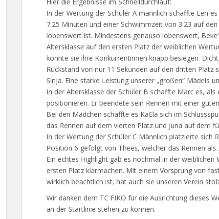
Hier die Ergebnisse im Schnelldurchlauf:
In der Wertung der Schüler A männlich schaffte Len es
7:25 Minuten und einer Schwimmzeit von 3:23 auf den d
lobenswert ist. Mindestens genauso lobenswert, Beke‘s 
Altersklasse auf den ersten Platz der weiblichen Wertu
konnte sie ihre Konkurrentinnen knapp besiegen. Dicht
Rückstand von nur 11 Sekunden auf den dritten Platz sc
Sinja. Eine starke Leistung unserer „großen“ Mädels un
In der Altersklasse der Schüler B schaffte Marc es, als 
positionieren. Er beendete sein Rennen mit einer guten 
Bei den Mädchen schaffte es KaEla sich im Schlussspu
das Rennen auf dem vierten Platz und Juna auf dem fü
In der Wertung der Schüler C Männlich platzierte sich
Position 6 gefolgt von Thees, welcher das Rennen als
Ein echtes Highlight gab es nochmal in der weiblichen
ersten Platz klarmachen. Mit einem Vorsprung von fas
wirklich beachtlich ist, hat auch sie unseren Verein stol
Wir danken dem TC FIKO für die Ausrichtung dieses W
an der Startlinie stehen zu können.