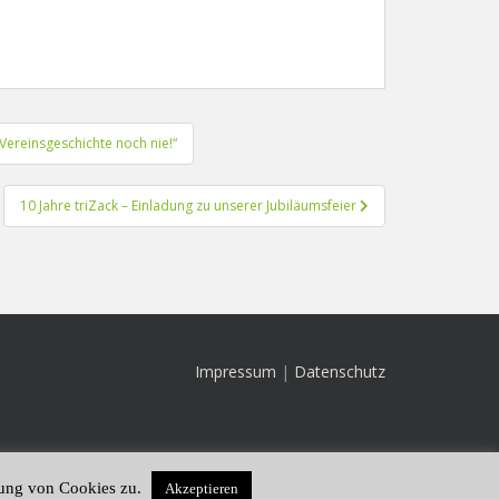
Vereinsgeschichte noch nie!“
10 Jahre triZack – Einladung zu unserer Jubiläumsfeier
Impressum
|
Datenschutz
dung von Cookies zu.
Akzeptieren
Theme von
Colorlib
Powered by
WordPress