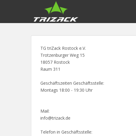
S
k
i
p
t
o
m
TG triZack Rostock e.V.
a
Trotzenburger Weg 15
i
18057 Rostock
n
Raum 311
c
o
Geschäftszeiten Geschäftsstelle:
n
Montags 18:00 - 19:30 Uhr
t
e
n
Mail:
t
info@trizack.de
Telefon in Geschäftsstelle: