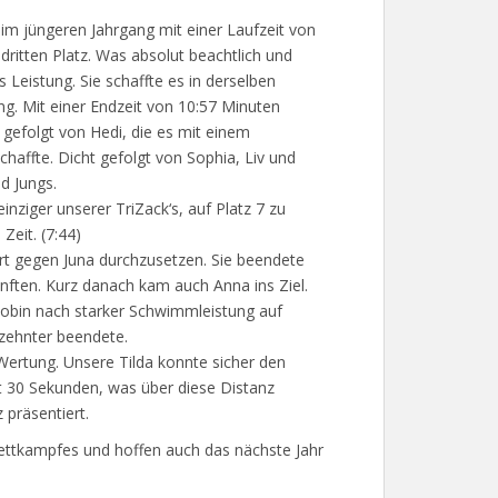
 im jüngeren Jahrgang mit einer Laufzeit von
ritten Platz. Was absolut beachtlich und
Leistung. Sie schaffte es in derselben
ng. Mit einer Endzeit von 10:57 Minuten
 gefolgt von Hedi, die es mit einem
haffte. Dicht gefolgt von Sophia, Liv und
d Jungs.
einziger unserer TriZack‘s, auf Platz 7 zu
Zeit. (7:44)
rt gegen Juna durchzusetzen. Sie beendete
nften. Kurz danach kam auch Anna ins Ziel.
 Robin nach starker Schwimmleistung auf
 zehnter beendete.
 Wertung. Unsere Tilda konnte sicher den
t 30 Sekunden, was über diese Distanz
z präsentiert.
ettkampfes und hoffen auch das nächste Jahr