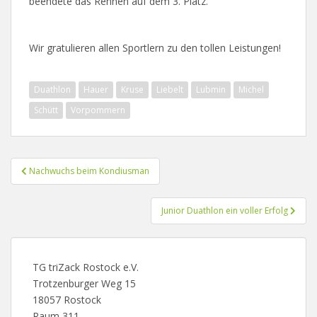
beendete das Rennen auf dem 3. Platz.
Wir gratulieren allen Sportlern zu den tollen Leistungen!
Duathlon
Hauer
Kruse
Liebelt
Lubmin
Michel
Schütt
Vorpommern
Beitragsnavigation
Nachwuchs beim Kondiusman
Junior Duathlon ein voller Erfolg
TG triZack Rostock e.V.
Trotzenburger Weg 15
18057 Rostock
Raum 311