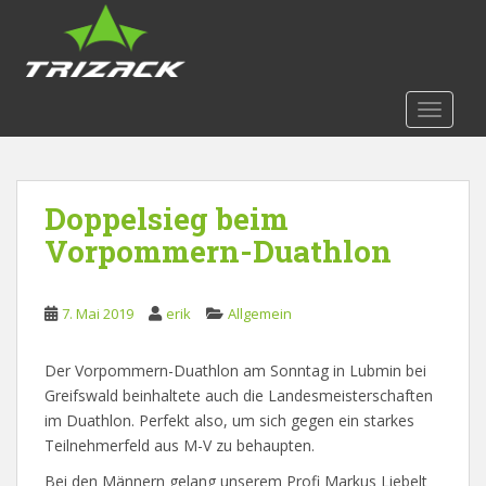
S
k
i
p
t
TOGGLE
o
m
a
Doppelsieg beim
i
n
Vorpommern-Duathlon
c
o
n
7. Mai 2019
erik
Allgemein
t
e
Der Vorpommern-Duathlon am Sonntag in Lubmin bei
n
Greifswald beinhaltete auch die Landesmeisterschaften
t
im Duathlon. Perfekt also, um sich gegen ein starkes
Teilnehmerfeld aus M-V zu behaupten.
Bei den Männern gelang unserem Profi Markus Liebelt