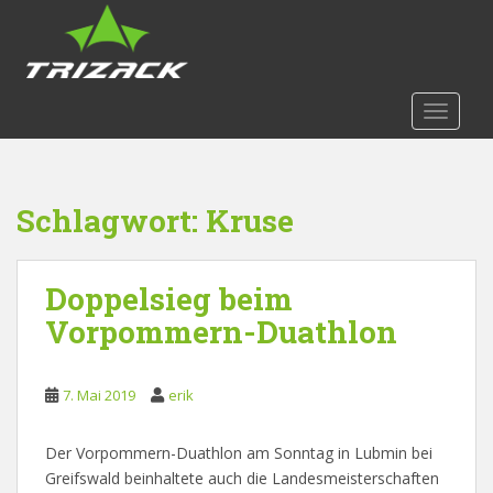
S
k
i
p
t
TOGGLE
o
m
a
Schlagwort:
Kruse
i
n
c
Doppelsieg beim
o
n
Vorpommern-Duathlon
t
e
n
7. Mai 2019
erik
t
Der Vorpommern-Duathlon am Sonntag in Lubmin bei
Greifswald beinhaltete auch die Landesmeisterschaften