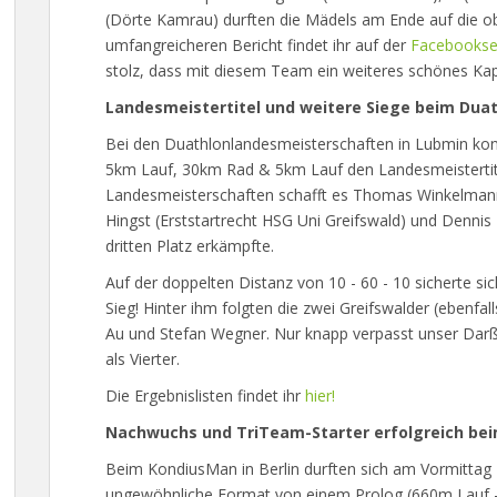
(Dörte Kamrau) durften die Mädels am Ende auf die ob
umfangreicheren Bericht findet ihr auf der
Facebookse
stolz, dass mit diesem Team ein weiteres schönes Kap
Landesmeistertitel und weitere Siege beim Duat
Bei den Duathlonlandesmeisterschaften in Lubmin kon
5km Lauf, 30km Rad & 5km Lauf den Landesmeistertitel
Landesmeisterschaften schafft es Thomas Winkelmann
Hingst (Erststartrecht HSG Uni Greifswald) und Dennis 
dritten Platz erkämpfte.
Auf der doppelten Distanz von 10 - 60 - 10 sicherte s
Sieg! Hinter ihm folgten die zwei Greifswalder (ebenfal
Au und Stefan Wegner. Nur knapp verpasst unser Dar
als Vierter.
Die Ergebnislisten findet ihr
hier!
Nachwuchs und TriTeam-Starter erfolgreich bei
Beim KondiusMan in Berlin durften sich am Vormittag
ungewöhnliche Format von einem Prolog (660m Lauf 