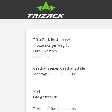
S
k
i
p
t
o
m
TG triZack Rostock e.V.
a
Trotzenburger Weg 15
i
18057 Rostock
n
Raum 311
c
o
Geschäftszeiten Geschäftsstelle:
n
Montags 18:00 - 19:30 Uhr
t
e
n
Mail:
t
info@trizack.de
Telefon in Geschäftsstelle: