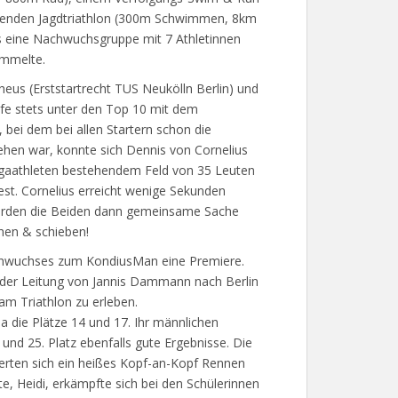
enden Jagdtriathlon (300m Schwimmen, 8km
s eine Nachwuchsgruppe mit 7 Athletinnen
ammelte.
eus (Erststartrecht TUS Neukölln Berlin) und
pfe stets unter den Top 10 mit dem
 bei dem bei allen Startern schon die
ehen war, konnte sich Dennis von Cornelius
 Ligaathleten bestehendem Feld von 35 Leuten
st. Cornelius erreicht wenige Sekunden
 werden die Beiden dann gemeinsame Sache
hen & schieben!
chwuchses zum KondiusMan eine Premiere.
der Leitung von Jannis Dammann nach Berlin
am Triathlon zu erleben.
ja die Plätze 14 und 17. Ihr männlichen
und 25. Platz ebenfalls gute Ergebnisse. Die
ferten sich ein heißes Kopf-an-Kopf Rennen
gste, Heidi, erkämpfte sich bei den Schülerinnen