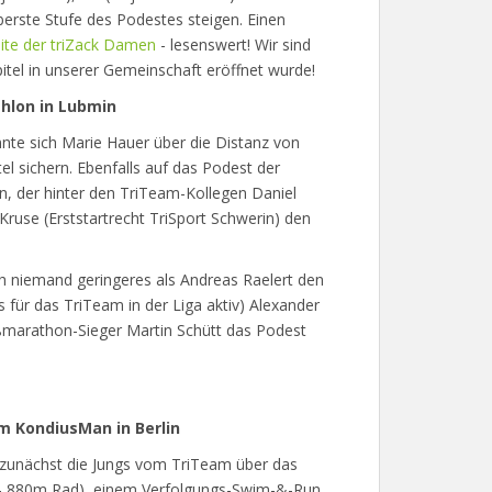
erste Stufe des Podestes steigen. Einen
ite der triZack Damen
- lesenswert! Wir sind
itel in unserer Gemeinschaft eröffnet wurde!
hlon in Lubmin
nte sich Marie Hauer über die Distanz von
 sichern. Ebenfalls auf das Podest der
, der hinter den TriTeam-Kollegen Daniel
Kruse (Erststartrecht TriSport Schwerin) den
ich niemand geringeres als Andreas Raelert den
ls für das TriTeam in der Liga aktiv) Alexander
ßmarathon-Sieger Martin Schütt das Podest
m KondiusMan in Berlin
 zunächst die Jungs vom TriTeam über das
- 880m Rad), einem Verfolgungs-Swim-&-Run