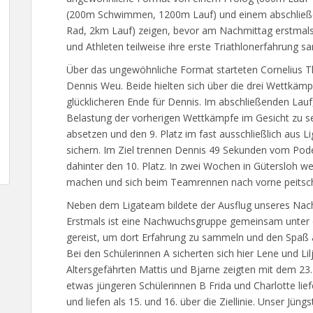
(200m Schwimmen, 1200m Lauf) und einem abschließ
Rad, 2km Lauf) zeigen, bevor am Nachmittag erstmal
und Athleten teilweise ihre erste Triathlonerfahrung s
Über das ungewöhnliche Format starteten Cornelius Th
Dennis Weu. Beide hielten sich über die drei Wettkäm
glücklicheren Ende für Dennis. Im abschließenden Lauf,
Belastung der vorherigen Wettkämpfe im Gesicht zu s
absetzen und den 9. Platz im fast ausschließlich aus
sichern. Im Ziel trennen Dennis 49 Sekunden vom Pode
dahinter den 10. Platz. In zwei Wochen in Gütersloh
machen und sich beim Teamrennen nach vorne peitsc
Neben dem Ligateam bildete der Ausflug unseres Na
Erstmals ist eine Nachwuchsgruppe gemeinsam unter 
gereist, um dort Erfahrung zu sammeln und den Spaß 
Bei den Schülerinnen A sicherten sich hier Lene und Lil
Altersgefährten Mattis und Bjarne zeigten mit dem 23. 
etwas jüngeren Schülerinnen B Frida und Charlotte lie
und liefen als 15. und 16. über die Ziellinie. Unser Jün