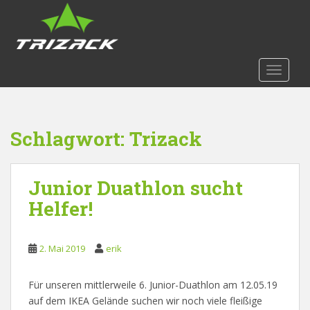
S
k
i
p
t
TOGGLE
o
m
a
Schlagwort:
Trizack
i
n
c
Junior Duathlon sucht
o
n
Helfer!
t
e
n
2. Mai 2019
erik
t
Für unseren mittlerweile 6. Junior-Duathlon am 12.05.19
auf dem IKEA Gelände suchen wir noch viele fleißige