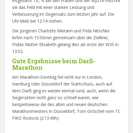
insgesamt 13., 4. bei den Frauen und der WJU16 mischte
sie das Feld mit einer starken Leistung und
Verbesserung im Gegensatz zum letzten Jahr auf. Die
Uhr blieb bei 12:14 stehen.
Die jüngeren Charlotte Mietann und Frida Nitschke
liefen nach 15:05min gemeinsam über die Ziellinie,
Fridas Mutter Elisabeth gelang dies als erste der W35 in
13:52.
Gute Ergebnisse beim Darß-
Marathon
Am Marathon-Sonntag fiel nicht nur in London,
Hamburg oder Düsseldorf der Startschuss, auch auf
dem Darß ging es wieder einmal rund, auch, wenn die
Siegerzeiten nicht ganz so schnell waren, wie
beispielsweise die des alten und neuen deutschen
Marathonmeisters in Düsseldorf, Tom Gröschel vom TC
FIKO Rostock (2:13:49h).