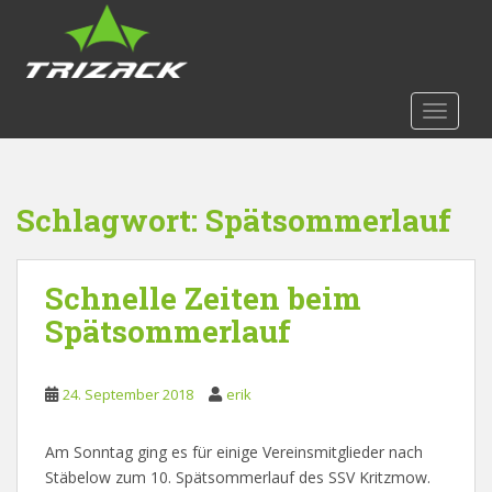
S
k
i
p
t
TOGGLE
o
m
a
Schlagwort:
Spätsommerlauf
i
n
c
Schnelle Zeiten beim
o
n
Spätsommerlauf
t
e
n
24. September 2018
erik
t
Am Sonntag ging es für einige Vereinsmitglieder nach
Stäbelow zum 10. Spätsommerlauf des SSV Kritzmow.