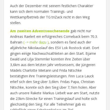
Auch der Dezember mit seinem festlichen Charakter
kann sich dem normalen Trainings- und
Wettkampfbetrieb der TG triZack nicht in den Weg
stellen.
Am zweiten Adventswochenende
gab nicht nur
Andreas Raelert ein erfolgreiches Comeback beim 70.3.
Bahrain
( -> mehr dazu )
, sondern es fand auch der
alljährliche Nikolauslauf des ESV Lok Rostock statt. Dort
gingen einige Nachwuchsathleten an den Start. Bjarne
Ewald und Lilja Stemmler konnten ihre Zeiten über
3,6km aus dem letzten Jahr verbsessern, die jüngeren
Mädels Charlotte Mietann und Frida Nitschke
bestätigten ihre Trainingsleistungen. Finn Luca Lauck
erlief sich den Sieg über 3,6km. Fridas Papa, Christian
Nitschke, konnte sich den Sieg über 7,1km holen. Aber
auch unsere Rakete Markus Liebelt war am Start, nutzte
die 23km-Strecke für einen Trainingslauf und holte sich
gleichzeitig den Sieg. Für alle Teilnehmer gab es
schließlich einen Schokonikolaus im Ziel.