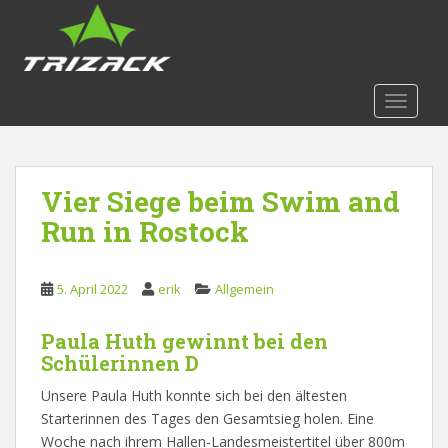
S
k
i
p
t
TOGGLE
o
m
a
Vier Siege beim Swim and
i
n
Run in Rostock
c
o
n
5. April 2022
erik
Allgemein
t
e
Paula Huth gewinnt bei den
n
Schülerinnen D
t
Unsere Paula Huth konnte sich bei den ältesten
Starterinnen des Tages den Gesamtsieg holen. Eine
Woche nach ihrem Hallen-Landesmeistertitel über 800m