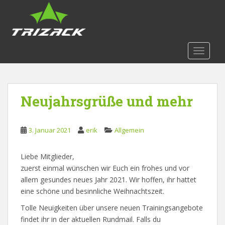
S
k
i
p
t
TOGGLE
o
m
a
Neujahrsgrüße und mehr
i
n
c
3. Januar 2021
erik
Allgemein
o
n
t
Liebe Mitglieder,
e
zuerst einmal wünschen wir Euch ein frohes und vor
n
allem gesundes neues Jahr 2021. Wir hoffen, ihr hattet
t
eine schöne und besinnliche Weihnachtszeit.
Tolle Neuigkeiten über unsere neuen Trainingsangebote
findet ihr in der aktuellen Rundmail. Falls du