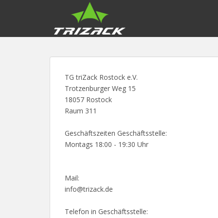
S
k
i
p
t
o
m
TG triZack Rostock e.V.
a
Trotzenburger Weg 15
i
18057 Rostock
n
Raum 311
c
o
Geschäftszeiten Geschäftsstelle:
n
Montags 18:00 - 19:30 Uhr
t
e
n
Mail:
t
info@trizack.de
Telefon in Geschäftsstelle: