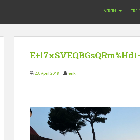
VEREIN
TRAI
E+l7xSVEQBGsQRm%Hd1
23. April 2019
erik