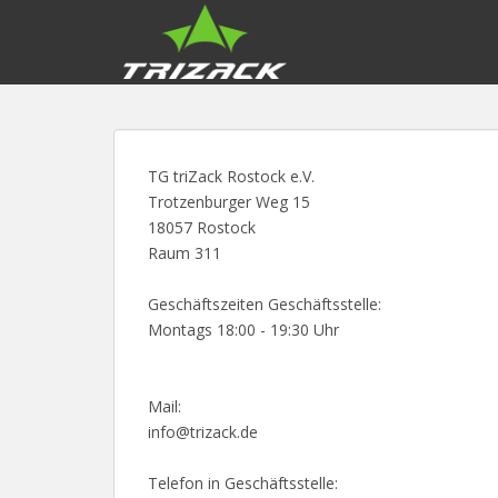
S
k
i
p
t
o
m
TG triZack Rostock e.V.
a
Trotzenburger Weg 15
i
18057 Rostock
n
Raum 311
c
o
Geschäftszeiten Geschäftsstelle:
n
Montags 18:00 - 19:30 Uhr
t
e
n
Mail:
t
info@trizack.de
Telefon in Geschäftsstelle: