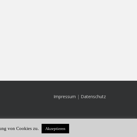
Impressum
|
Datenschutz
dung von Cookies zu.
Akzeptieren
Theme von
Colorlib
Powered by
WordPress